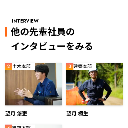
INTERVIEW
他の先輩社員の
インタビューをみる
2
土木本部
3
建築本部
望月 悠吏
望月 楓生