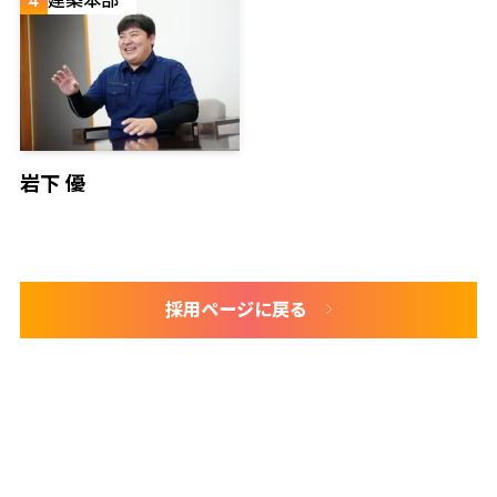
4
建築本部
岩下 優
採用ページに戻る