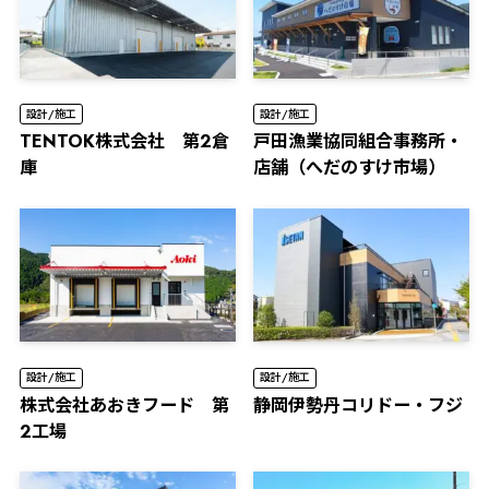
設計/施工
設計/施工
TENTOK株式会社 第2倉
⼾⽥漁業協同組合事務所・
庫
店舗（へだのすけ市場）
設計/施工
設計/施工
株式会社あおきフード 第
静岡伊勢丹コリドー・フジ
2工場