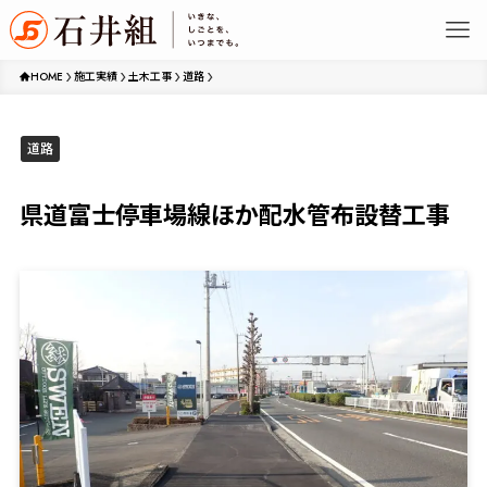
HOME
施工実績
土木工事
道路
道路
県道富士停車場線ほか配水管布設替工事