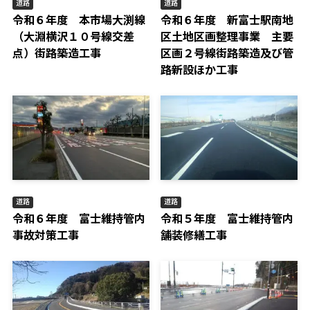
道路
道路
令和６年度 本市場大渕線
令和６年度 新富士駅南地
（大淵横沢１０号線交差
区土地区画整理事業 主要
点）街路築造工事
区画２号線街路築造及び管
路新設ほか工事
道路
道路
令和６年度 富士維持管内
令和５年度 富士維持管内
事故対策工事
舗装修繕工事