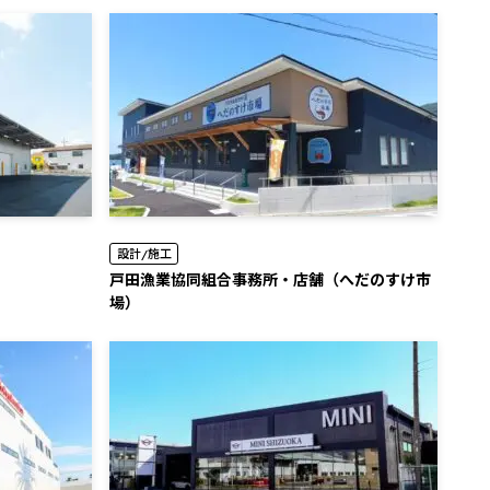
設計/施工
⼾⽥漁業協同組合事務所・店舗（へだのすけ市
場）