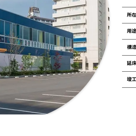
所
用
構造
延
竣