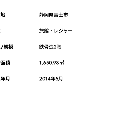
在地
静岡県富士市
途
旅館・レジャー
/規模
鉄骨造2階
床面積
1,650.98㎡
工年月
2014年5月