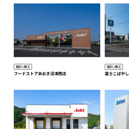
設計/施工
設計/施工
フードストアあおき沼津西店
富士こばやし