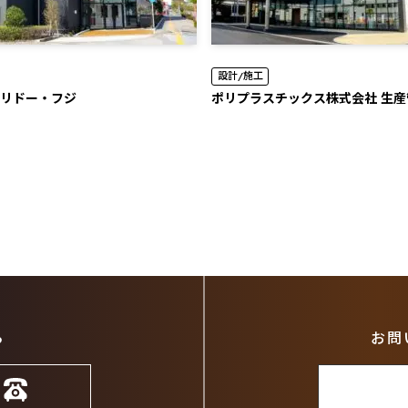
設計/施工
リドー・フジ
ポリプラスチックス株式会社 生
ら
お問
6