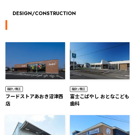
DESIGN/CONSTRUCTION
設計/施工
設計/施工
フードストアあおき沼津西
富士こばやし おとなこども
店
歯科