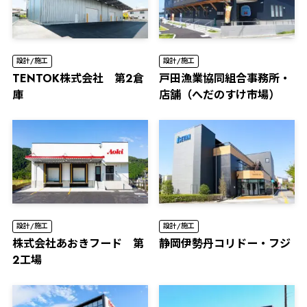
設計/施工
設計/施工
TENTOK株式会社 第2倉
⼾⽥漁業協同組合事務所・
庫
店舗（へだのすけ市場）
設計/施工
設計/施工
株式会社あおきフード 第
静岡伊勢丹コリドー・フジ
2工場