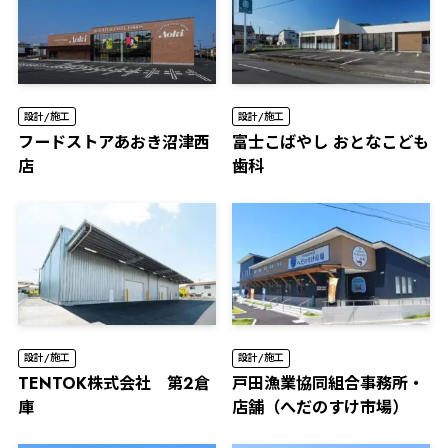
設計/施工
設計/施工
フードストアあおき沼津西
富士こばやし おとなこども
店
歯科
設計/施工
設計/施工
TENTOK株式会社 第2倉
⼾⽥漁業協同組合事務所・
庫
店舗（へだのすけ市場）