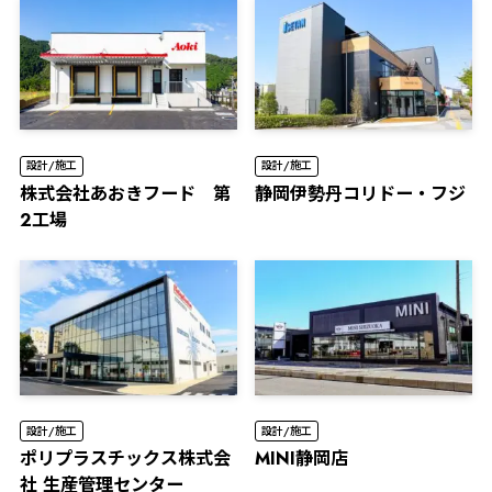
設計/施工
設計/施工
株式会社あおきフード 第
静岡伊勢丹コリドー・フジ
2工場
設計/施工
設計/施工
ポリプラスチックス株式会
MINI静岡店
社 生産管理センター