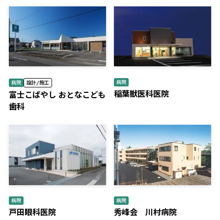
病院
病院
設計/施工
稲葉獣医科医院
富士こばやし おとなこども
歯科
病院
病院
戸田眼科医院
秀峰会 川村病院