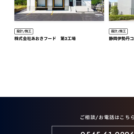
設計/施工
設計/施工
株式会社あおきフード 第2工場
静岡伊勢丹コ
ご相談/お電話はこち