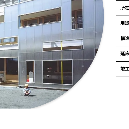
所
用
構造
延
竣