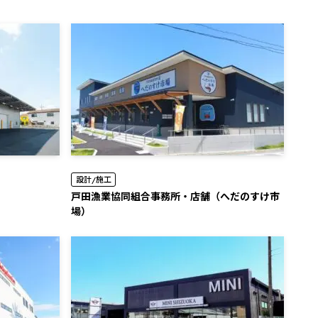
設計/施工
⼾⽥漁業協同組合事務所・店舗（へだのすけ市
場）