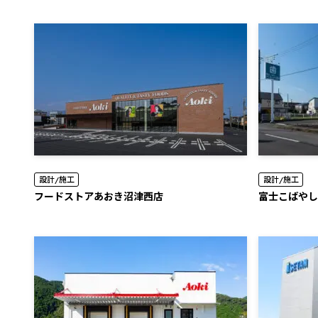
設計/施工
設計/施工
フードストアあおき沼津西店
富士こばやし