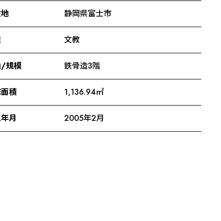
在地
静岡県富士市
途
文教
/規模
鉄骨造3階
床面積
1,136.94㎡
工年月
2005年2月