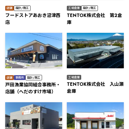
店舗
設計/施工
工場倉庫
設計/施工
フードストアあおき沼津西
TENTOK株式会社 第2倉
店
庫
工場倉庫
店舗
事務所
設計/施工
TENTOK株式会社 入山瀬
⼾⽥漁業協同組合事務所・
倉庫
店舗（へだのすけ市場）