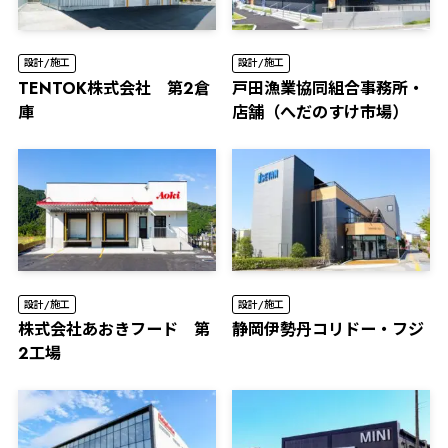
設計/施工
設計/施工
TENTOK株式会社 第2倉
⼾⽥漁業協同組合事務所・
庫
店舗（へだのすけ市場）
設計/施工
設計/施工
株式会社あおきフード 第
静岡伊勢丹コリドー・フジ
2工場