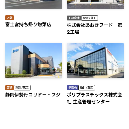
店舗
工場倉庫
設計/施工
富士宮持ち帰り惣菜店
株式会社あおきフード 第
2工場
店舗
設計/施工
事務所
設計/施工
静岡伊勢丹コリドー・フジ
ポリプラスチックス株式会
社 生産管理センター