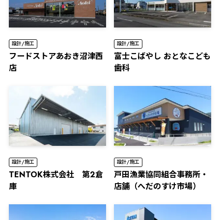
設計/施工
設計/施工
フードストアあおき沼津西
富士こばやし おとなこども
店
歯科
設計/施工
設計/施工
TENTOK株式会社 第2倉
⼾⽥漁業協同組合事務所・
庫
店舗（へだのすけ市場）