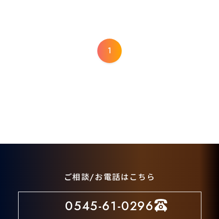
INN/LEISURE
CREATION
旅館・レジャー
造成
1
SHRINES TEMPLES
神仏
HOSPITAL
病院
OFFICE
事務所
ご相談/お電話はこちら
WELFARE
福祉
0545-61-0296