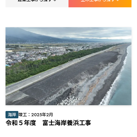
APARTMENT/HOUSE
COAST
共同住宅・住宅
海岸
EDUCATION
BRIDGE
文教
橋梁
SHOP
ROAD
店舗
道路
PUBLIC
RIVER
公共
河川
海岸
竣工：2025年2月
令和５年度 富士海岸養浜工事
FACTORY
SABO
工場倉庫
砂防