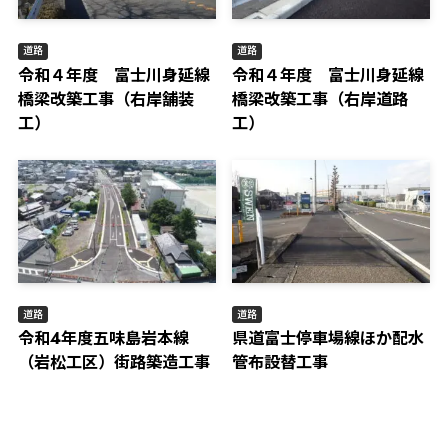
道路
道路
令和４年度 富士川身延線
令和４年度 富士川身延線
橋梁改築工事（右岸舗装
橋梁改築工事（右岸道路
工）
工）
道路
道路
令和4年度五味島岩本線
県道富士停車場線ほか配水
（岩松工区）街路築造工事
管布設替工事