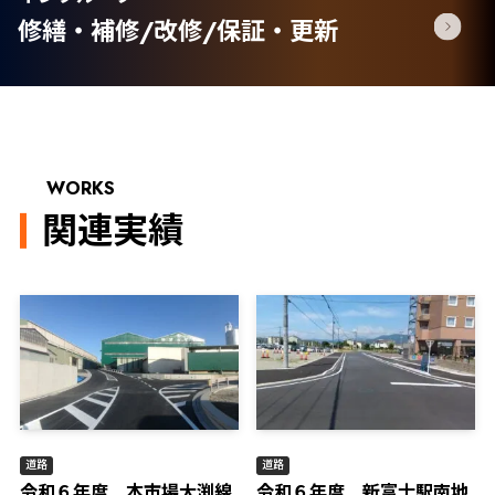
修繕・補修/改修/保証・更新
WORKS
関連実績
道路
道路
令和６年度 本市場大渕線
令和６年度 新富士駅南地