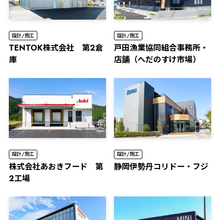
設計/施工
設計/施工
TENTOK株式会社 第2倉
⼾⽥漁業協同組合事務所・
庫
店舗（へだのすけ市場）
設計/施工
設計/施工
株式会社あおきフード 第
静岡伊勢丹コリドー・フジ
2工場