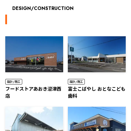
DESIGN/CONSTRUCTION
設計/施工
設計/施工
フードストアあおき沼津西
富士こばやし おとなこども
店
歯科