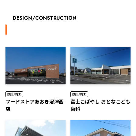
DESIGN/CONSTRUCTION
設計/施工
設計/施工
フードストアあおき沼津西
富士こばやし おとなこども
店
歯科