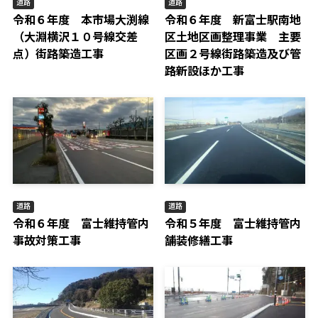
道路
道路
令和６年度 本市場大渕線
令和６年度 新富士駅南地
（大淵横沢１０号線交差
区土地区画整理事業 主要
点）街路築造工事
区画２号線街路築造及び管
路新設ほか工事
道路
道路
令和６年度 富士維持管内
令和５年度 富士維持管内
事故対策工事
舗装修繕工事