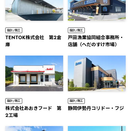
設計/施工
設計/施工
TENTOK株式会社 第2倉
⼾⽥漁業協同組合事務所・
庫
店舗（へだのすけ市場）
設計/施工
設計/施工
株式会社あおきフード 第
静岡伊勢丹コリドー・フジ
2工場