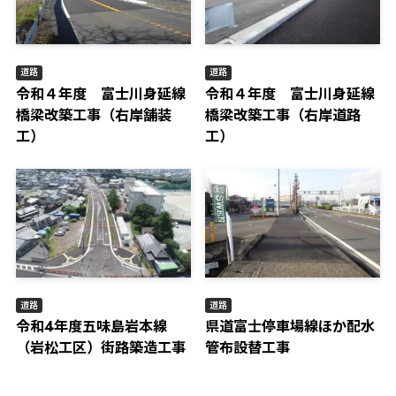
道路
道路
令和４年度 富士川身延線
令和４年度 富士川身延線
橋梁改築工事（右岸舗装
橋梁改築工事（右岸道路
工）
工）
道路
道路
令和4年度五味島岩本線
県道富士停車場線ほか配水
（岩松工区）街路築造工事
管布設替工事