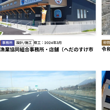
砂
事務所
設計/施工
竣工：2024年3月
令
漁業協同組合事務所・店舗（へだのすけ市