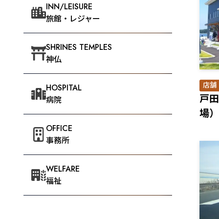
INN/LEISURE
旅館・レジャー
SHRINES TEMPLES
神仏
店舗
HOSPITAL
⼾⽥
病院
場）
OFFICE
事務所
WELFARE
福祉