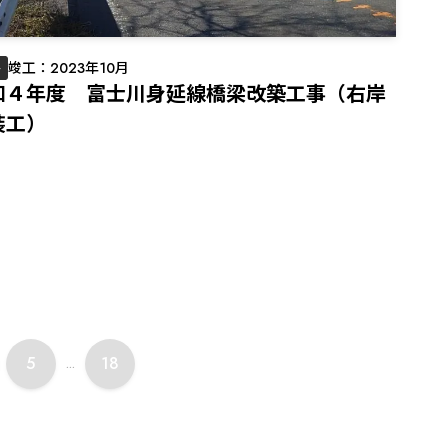
路
竣工：2023年10月
和４年度 富士川身延線橋梁改築工事（右岸
装工）
5
18
...