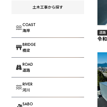
土木工事から探す
COAST
海岸
道路
令和
BRIDGE
橋梁
ROAD
道路
RIVER
河川
SABO