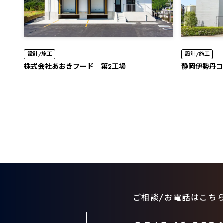
設計/施工
設計/施工
株式会社あおきフード 第2工場
静岡伊勢丹コ
ご相談/お電話はこち