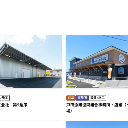
/施工
店舗
事務所
設計/施工
式会社 第2倉庫
⼾⽥漁業協同組合事務所・店舗（
場）