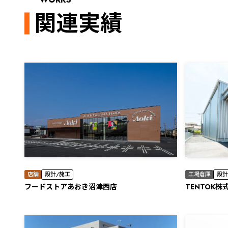
関連実績
店舗
設計/施工
工場倉庫
設計
フードストアあおき沼津西店
TENTOK株