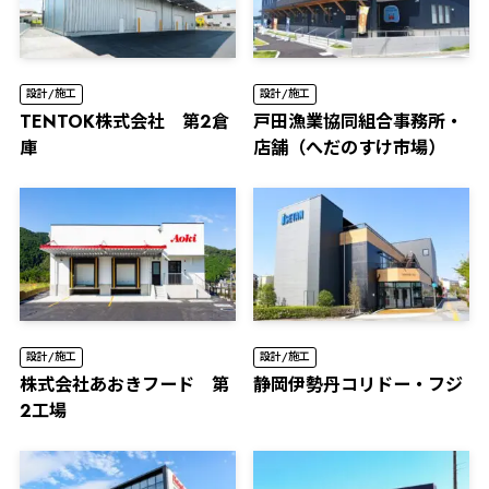
設計/施工
設計/施工
TENTOK株式会社 第2倉
⼾⽥漁業協同組合事務所・
庫
店舗（へだのすけ市場）
設計/施工
設計/施工
株式会社あおきフード 第
静岡伊勢丹コリドー・フジ
2工場