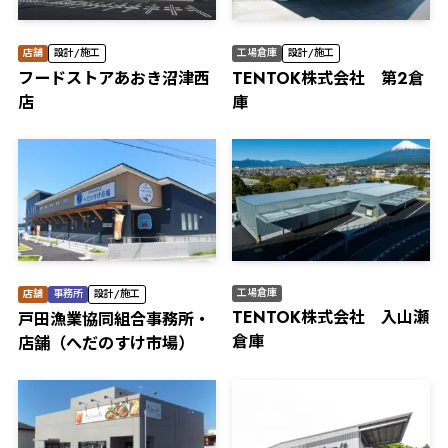
店舗
設計/施工
工場倉庫
設計/施工
フードストアあおき沼津西
TENTOK株式会社 第2倉
店
庫
工場倉庫
店舗
事務所
設計/施工
TENTOK株式会社 入山瀬
⼾⽥漁業協同組合事務所・
倉庫
店舗（へだのすけ市場）