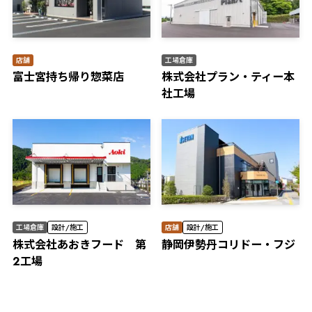
店舗
工場倉庫
富士宮持ち帰り惣菜店
株式会社プラン・ティー本
社工場
工場倉庫
設計/施工
店舗
設計/施工
株式会社あおきフード 第
静岡伊勢丹コリドー・フジ
2工場